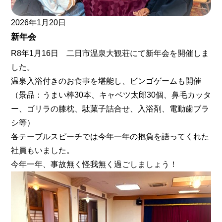
2026年1月20日
新年会
R8年1月16日 二日市温泉大観荘にて新年会を開催しま
した。
温泉入浴付きのお食事を堪能し、ビンゴゲームも開催
（景品：うまい棒30本、キャベツ太郎30個、鼻毛カッタ
ー、ゴリラの膝枕、駄菓子詰合せ、入浴剤、電動歯ブラ
シ等）
各テーブルスピーチでは今年一年の抱負を語ってくれた
社員もいました。
今年一年、事故無く怪我無く過ごしましょう！